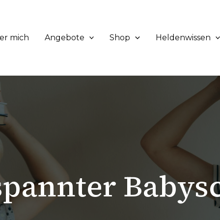
er mich
Angebote
Shop
Heldenwissen
spannter Babysc