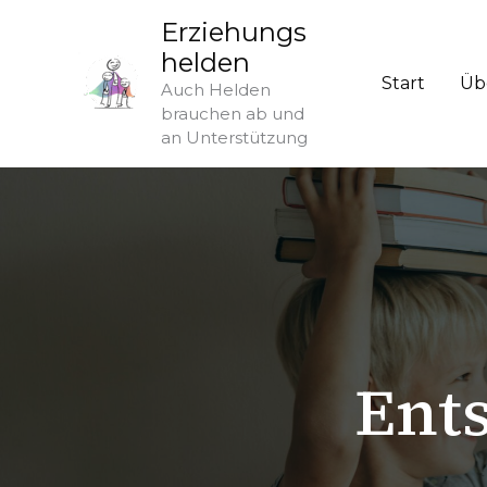
Zum
Erziehungs
Inhalt
helden
springen
Start
Üb
Auch Helden
brauchen ab und
an Unterstützung
Ent