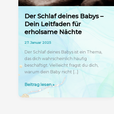
Der Schlaf deines Babys –
Dein Leitfaden für
erholsame Nächte
27. Januar 2025
Der Schlaf deines Babys ist ein Thema,
das dich wahrscheinlich häufig
beschäftigt. Vielleicht fragst du dich,
warum dein Baby nicht […]
Der
Beitrag lesen »
Schlaf
deines
Babys
–