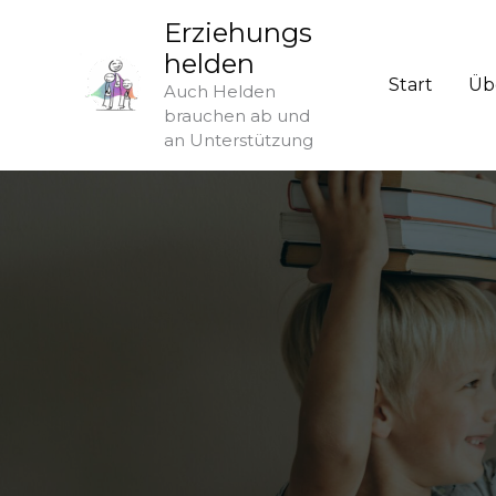
Zum
Erziehungs
Inhalt
helden
springen
Start
Üb
Auch Helden
brauchen ab und
an Unterstützung