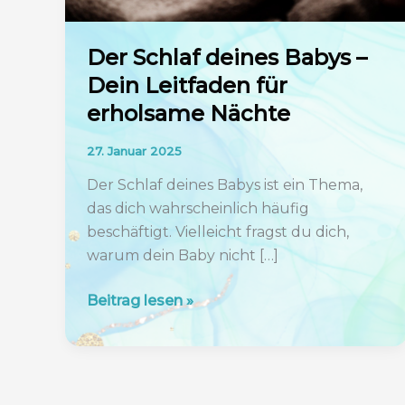
Der Schlaf deines Babys –
Dein Leitfaden für
erholsame Nächte
27. Januar 2025
Der Schlaf deines Babys ist ein Thema,
das dich wahrscheinlich häufig
beschäftigt. Vielleicht fragst du dich,
warum dein Baby nicht […]
Der
Beitrag lesen »
Schlaf
deines
Babys
–